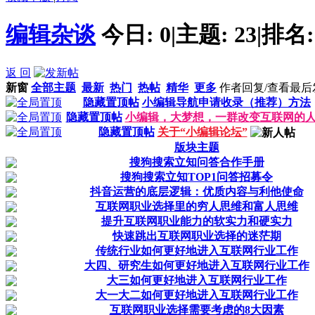
编辑杂谈
今日:
0
|
主题:
23
|
排名
返 回
新窗
全部主题
最新
热门
热帖
精华
更多
作者
回复/查看
最后
隐藏置顶帖
小编辑导航申请收录（推荐）方法
隐藏置顶帖
小编辑，大梦想，一群改变互联网的
隐藏置顶帖
关于“小编辑论坛”
版块主题
搜狗搜索立知问答合作手册
搜狗搜索立知TOP1问答招募令
抖音运营的底层逻辑：优质内容与利他使命
互联网职业选择里的穷人思维和富人思维
提升互联网职业能力的软实力和硬实力
快速跳出互联网职业选择的迷茫期
传统行业如何更好地进入互联网行业工作
大四、研究生如何更好地进入互联网行业工作
大三如何更好地进入互联网行业工作
大一大二如何更好地进入互联网行业工作
互联网职业选择需要考虑的8大因素