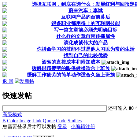
选择互联网，到底在选什么：发展红利与回报定
蔚来汽车：李斌
互联网产品的台前幕后
很多职业都用得上的互联网技能
写一篇文章前必须先明确目标
什么样的文章自带传播属性
演化成就伟大的产品
你拼命学习的技能不过是他人习以为常的生活
找到自己的比较优势
酒驾的直接成本和附加成本
缓解眼睛疲劳的眼保健操适合上班族
缓解工作疲劳的简单动作适合久坐上班族
返 回
快速发帖
还可输入
80
高级模式
B
Color
Image
Link
Quote
Code
Smilies
您需要登录后才可以发帖
登录
|
小编辑注册