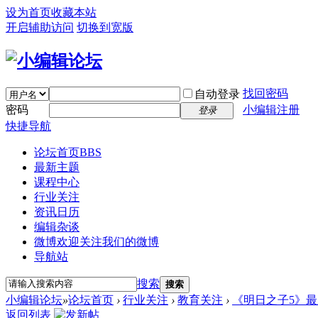
设为首页
收藏本站
开启辅助访问
切换到宽版
找回密码
自动登录
密码
小编辑注册
登录
快捷导航
论坛首页
BBS
最新主题
课程中心
行业关注
资讯日历
编辑杂谈
微博
欢迎关注我们的微博
导航站
搜索
搜索
小编辑论坛
»
论坛首页
›
行业关注
›
教育关注
›
《明日之子5》
返回列表