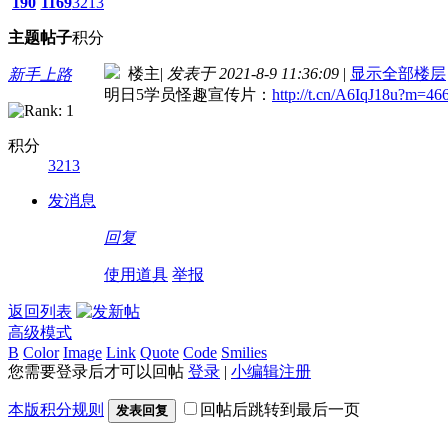
190
1169
3213
主题
帖子
积分
楼主
|
发表于 2021-8-9 11:36:09
|
显示全部楼层
新手上路
明日5学员怪趣宣传片：
http://t.cn/A6IqJ18u?m=
积分
3213
发消息
回复
使用道具
举报
返回列表
高级模式
B
Color
Image
Link
Quote
Code
Smilies
您需要登录后才可以回帖
登录
|
小编辑注册
本版积分规则
回帖后跳转到最后一页
发表回复