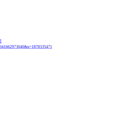
层
69341662973040&u=1878335471