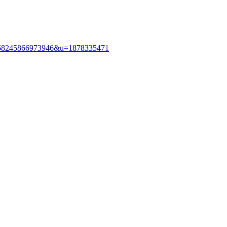
4668245866973946&u=1878335471