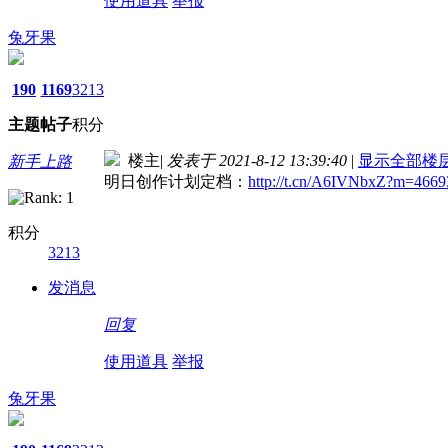
使用道具
举报
兔牙果
190
1169
3213
主题
帖子
积分
楼主
|
发表于 2021-8-12 13:39:40
|
显示全部楼
新手上路
明日创作计划定档：
http://t.cn/A6IVNbxZ?m=46
积分
3213
发消息
回复
使用道具
举报
兔牙果