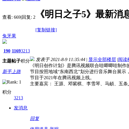
《明日之子5》最新消
查看:
669
|
回复:
2
[复制链接]
兔牙果
190
1169
3213
发表于 2021-8-9 11:35:44
|
显示全部楼层
|
阅读
主题
帖子
积分
《明日创作计划》是腾讯视频联合哇唧唧哇制作的
新手上路
节目按照地域“东南西北”划分进行音乐舞台展示
节目于2021年在腾讯视频上线。
主要嘉宾： 王源、邓紫棋、李雪琴、马頔、五条
积分
3213
发消息
回复