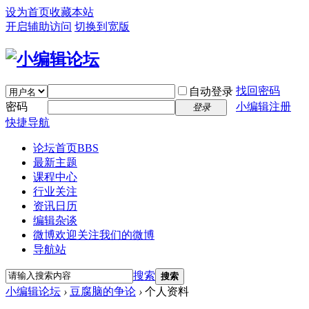
设为首页
收藏本站
开启辅助访问
切换到宽版
找回密码
自动登录
密码
小编辑注册
登录
快捷导航
论坛首页
BBS
最新主题
课程中心
行业关注
资讯日历
编辑杂谈
微博
欢迎关注我们的微博
导航站
搜索
搜索
小编辑论坛
›
豆腐脑的争论
›
个人资料