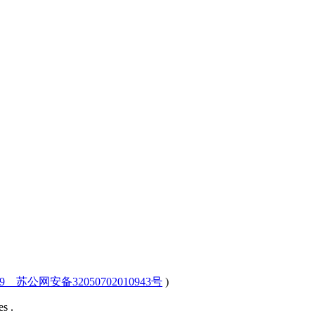
-9 苏公网安备32050702010943号
)
s .