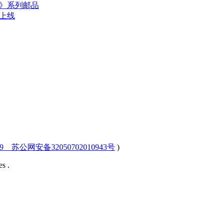
》系列邮品
上线
-9 苏公网安备32050702010943号
)
s .