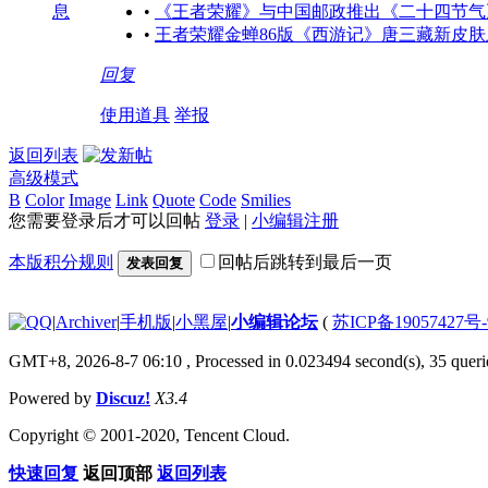
息
•
《王者荣耀》与中国邮政推出《二十四节气
•
王者荣耀金蝉86版《西游记》唐三藏新皮肤
回复
使用道具
举报
返回列表
高级模式
B
Color
Image
Link
Quote
Code
Smilies
您需要登录后才可以回帖
登录
|
小编辑注册
本版积分规则
回帖后跳转到最后一页
发表回复
|
Archiver
|
手机版
|
小黑屋
|
小编辑论坛
(
苏ICP备19057427号
GMT+8, 2026-8-7 06:10
, Processed in 0.023494 second(s), 35 querie
Powered by
Discuz!
X3.4
Copyright © 2001-2020, Tencent Cloud.
快速回复
返回顶部
返回列表