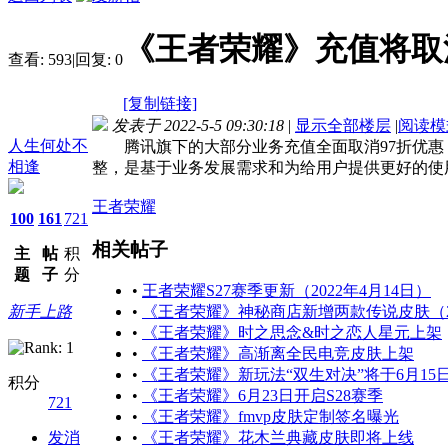
《王者荣耀》充值将取
查看:
593
|
回复:
0
[复制链接]
发表于 2022-5-5 09:30:18
|
显示全部楼层
|
阅读模
人生何处不
腾讯旗下的大部分业务充值全面取消97折优惠，
相逢
整，是基于业务发展需求和为给用户提供更好的使
王者荣耀
100
161
721
相关帖子
主
帖
积
题
子
分
•
王者荣耀S27赛季更新（2022年4月14日）
新手上路
•
《王者荣耀》神秘商店新增两款传说皮肤（202
•
《王者荣耀》时之思念&时之恋人星元上架
•
《王者荣耀》高渐离全民电竞皮肤上架
•
《王者荣耀》新玩法“双生对决”将于6月15
积分
•
《王者荣耀》6月23日开启S28赛季
721
•
《王者荣耀》fmvp皮肤定制签名曝光
发消
•
《王者荣耀》花木兰典藏皮肤即将上线